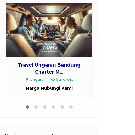
Travel Ungaran Bandung
Travel Kudu
Charter M...
Mo
Ungaran
Sukorejo
Kudu
Harga Hubungi Kami
Harga H