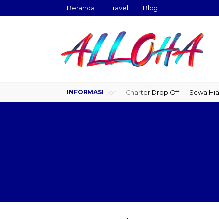
Beranda
Travel
Blog
Travel Door to Door
Charter Drop Off
Sewa Hiace
Sewa M