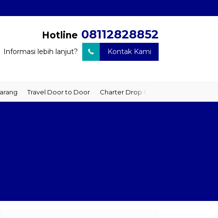
08112828852
Hotline
Informasi lebih lanjut?
Kontak Kami
vel Door to Door
Charter Drop Off
Sewa Hiace
Sewa Mobil Plu