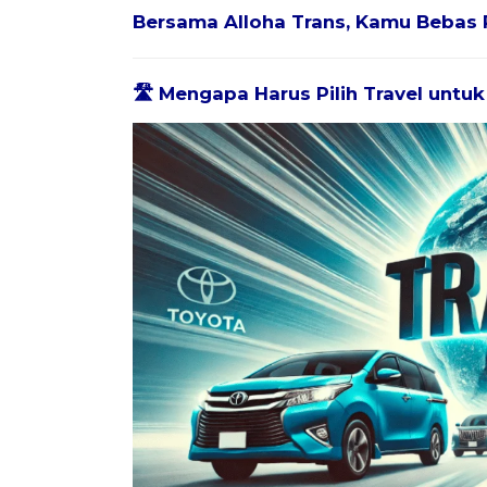
Bersama
Alloha Trans
, Kamu Bebas 
🛣️ Mengapa Harus Pilih Travel untu