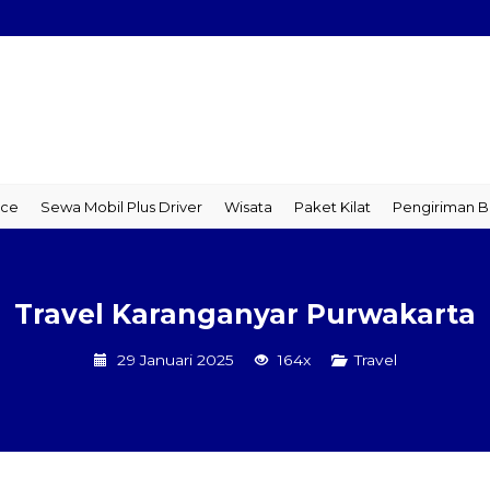
obil Plus Driver
Wisata
Paket Kilat
Pengiriman Barang
Tra
Travel Karanganyar Purwakarta
29 Januari 2025
164x
Travel