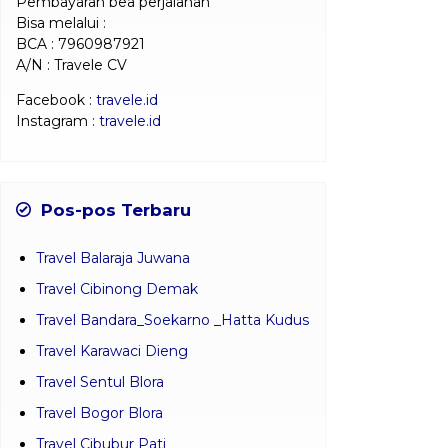
Pembayaran bea perjalanan
Bisa melalui :
BCA : 7960987921
A/N : Travele CV
Facebook :
travele.id
Instagram :
travele.id
Pos-pos Terbaru
Travel Balaraja Juwana
Travel Cibinong Demak
Travel Bandara_Soekarno _Hatta Kudus
Travel Karawaci Dieng
Travel Sentul Blora
Travel Bogor Blora
Travel Cibubur Pati