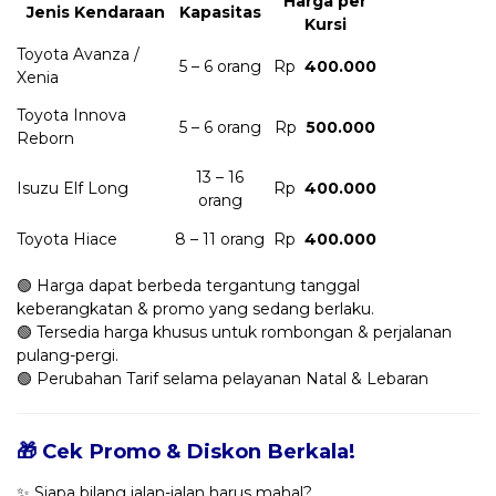
Harga per
Jenis Kendaraan
Kapasitas
Kursi
Toyota Avanza /
5 – 6 orang
Rp
400.000
Xenia
Toyota Innova
5 – 6 orang
Rp
500.000
Reborn
13 – 16
Isuzu Elf Long
Rp
400.000
orang
Toyota Hiace
8 – 11 orang
Rp
400.000
🟢 Harga dapat berbeda tergantung tanggal
keberangkatan & promo yang sedang berlaku.
🟢 Tersedia harga khusus untuk rombongan & perjalanan
pulang-pergi.
🟢 Perubahan Tarif selama pelayanan Natal & Lebaran
🎁 Cek Promo & Diskon Berkala!
✨ Siapa bilang jalan-jalan harus mahal?