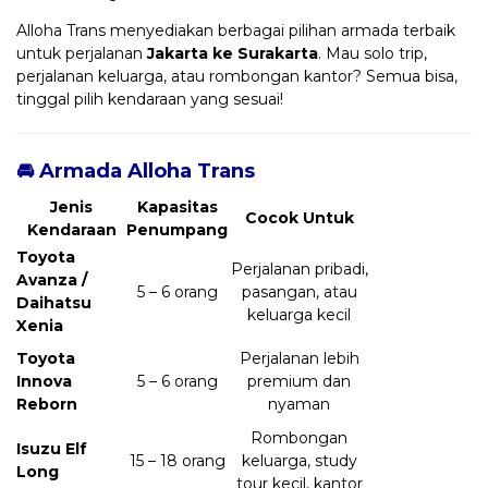
Alloha Trans menyediakan berbagai pilihan armada terbaik
untuk perjalanan
Jakarta ke Surakarta
. Mau solo trip,
perjalanan keluarga, atau rombongan kantor? Semua bisa,
tinggal pilih kendaraan yang sesuai!
🚘 Armada Alloha Trans
Jenis
Kapasitas
Cocok Untuk
Kendaraan
Penumpang
Toyota
Perjalanan pribadi,
Avanza /
5 – 6 orang
pasangan, atau
Daihatsu
keluarga kecil
Xenia
Toyota
Perjalanan lebih
Innova
5 – 6 orang
premium dan
Reborn
nyaman
Rombongan
Isuzu Elf
15 – 18 orang
keluarga, study
Long
tour kecil, kantor