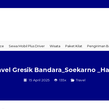
a Mobil Plus Driver
Wisata
Paket Kilat
Pengiriman Barang
T
avel Gresik Bandara_Soekarno _Ha
15 April 2025
135x
Travel