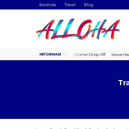
Beranda
Travel
Blog
Travel Door to Door
Charter Drop Off
Sewa Hiace
Sew
Tr