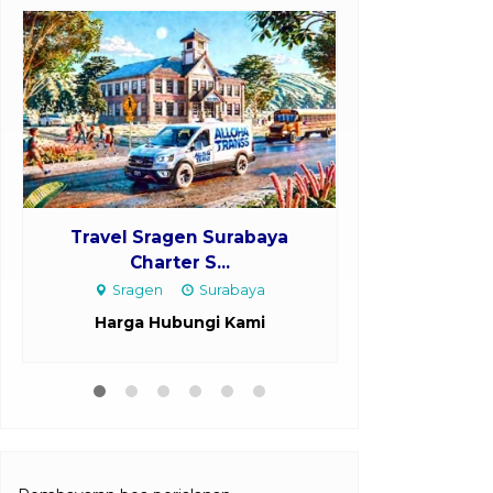
Travel Sragen Surabaya
Travel Jakart
Charter S...
m
Sragen
Surabaya
Jakart
Harga Hubungi Kami
Harga H