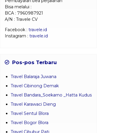
Pembayaran bea perjalanan
Bisa melalui :
BCA : 7960987921
A/N : Travele CV
Facebook :
travele.id
Instagram :
travele.id
Pos-pos Terbaru
Travel Balaraja Juwana
Travel Cibinong Demak
Travel Bandara_Soekarno _Hatta Kudus
Travel Karawaci Dieng
Travel Sentul Blora
Travel Bogor Blora
Travel Cibubur Pati