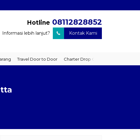
08112828852
Hotline
Informasi lebih lanjut?
Kontak Kami
ravel Door to Door
Charter Drop Off
Sewa Hiace
Sewa Mobil 
tta