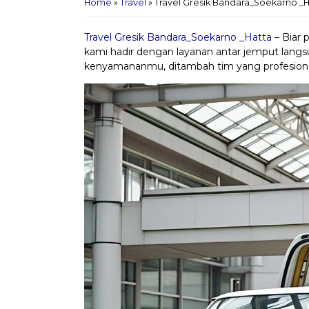
Home
»
Travel
»
Travel Gresik Bandara_Soekarno _H
Travel Gresik Bandara_Soekarno _Hatta
– Biar 
kami hadir dengan layanan antar jemput langs
kenyamananmu, ditambah tim yang profesiona