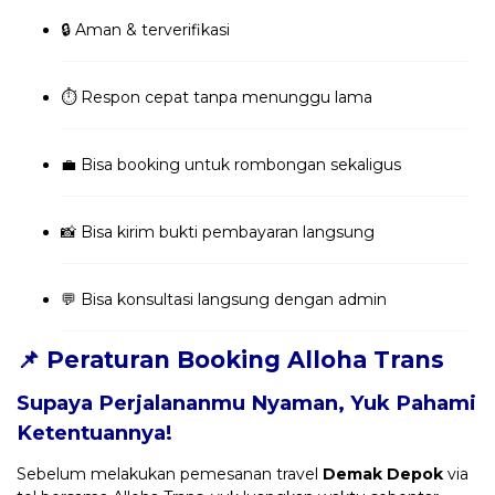
🔒 Aman & terverifikasi
⏱️ Respon cepat tanpa menunggu lama
💼 Bisa booking untuk rombongan sekaligus
📸 Bisa kirim bukti pembayaran langsung
💬 Bisa konsultasi langsung dengan admin
📌 Peraturan Booking Alloha Trans
Supaya Perjalananmu Nyaman, Yuk Pahami
Ketentuannya!
Sebelum melakukan pemesanan travel
Demak Depok
via