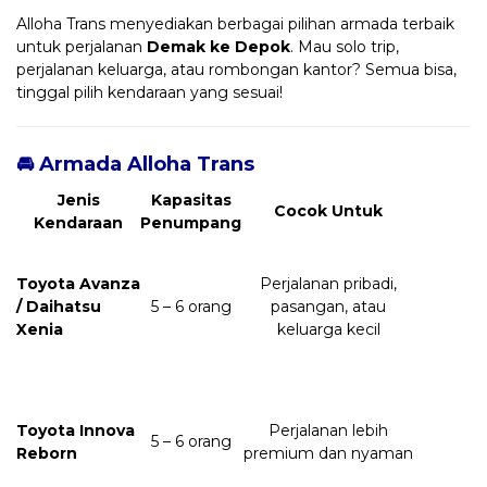
Alloha Trans menyediakan berbagai pilihan armada terbaik
untuk perjalanan
Demak ke Depok
. Mau solo trip,
perjalanan keluarga, atau rombongan kantor? Semua bisa,
tinggal pilih kendaraan yang sesuai!
🚘 Armada Alloha Trans
Jenis
Kapasitas
Cocok Untuk
Kendaraan
Penumpang
Toyota Avanza
Perjalanan pribadi,
/ Daihatsu
5 – 6 orang
pasangan, atau
Xenia
keluarga kecil
Toyota Innova
Perjalanan lebih
5 – 6 orang
Reborn
premium dan nyaman