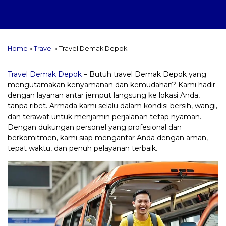
Home
»
Travel
»
Travel Demak Depok
Travel Demak Depok
– Butuh travel Demak Depok yang
mengutamakan kenyamanan dan kemudahan? Kami hadir
dengan layanan antar jemput langsung ke lokasi Anda,
tanpa ribet. Armada kami selalu dalam kondisi bersih, wangi,
dan terawat untuk menjamin perjalanan tetap nyaman.
Dengan dukungan personel yang profesional dan
berkomitmen, kami siap mengantar Anda dengan aman,
tepat waktu, dan penuh pelayanan terbaik.