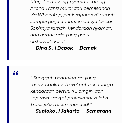
“Perjalanan yang nyaman bareng
Alloha Trans! Mulai dari pemesanan
via WhatsApp, penjemputan di rumah,
sampai perjalanan, semuanya lancar.
Sopirnya ramah, kendaraan nyaman,
dan nggak ada yang perlu
dikhawatirkan.”
—
Dina S .
| Depok → Demak
” Sungguh pengalaman yang
menyenankan! Travel untuk keluarga,
kendaraan bersih, AC dingin, dan
sopirnya sangat profesional. Alloha
Trans jelas recommended! “
— Sunjoko . | Jakarta → Semarang