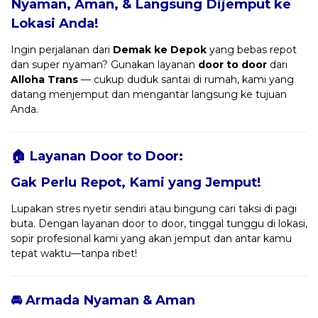
Nyaman, Aman, & Langsung Dijemput ke
Lokasi Anda!
Ingin perjalanan dari
Demak ke Depok
yang bebas repot
dan super nyaman? Gunakan layanan
door to door
dari
Alloha Trans
— cukup duduk santai di rumah, kami yang
datang menjemput dan mengantar langsung ke tujuan
Anda.
🏠 Layanan Door to Door:
Gak Perlu Repot, Kami yang Jemput!
Lupakan stres nyetir sendiri atau bingung cari taksi di pagi
buta. Dengan layanan door to door, tinggal tunggu di lokasi,
sopir profesional kami yang akan jemput dan antar kamu
tepat waktu—tanpa ribet!
🚘 Armada Nyaman & Aman