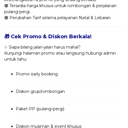
🟢 Tersedia harga khusus untuk rombongan & perjalanan
pulang-pergi.
🟢 Perubahan Tarif selama pelayanan Natal & Lebaran
🎁 Cek Promo & Diskon Berkala!
✨ Siapa bilang jalan-jalan harus mahal?
Kunjungi halaman promo atau langsung hubungi admin
untuk tahu:
Promo early booking
Diskon grup/rombongan
Paket PP (pulang-pergi)
Diskon musiman & event khusus