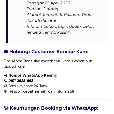
Tanggal: 25 April 2025
Jumlah: 2 orang
Alamat Jemput: Jl. Kalibata Timur,
Jakarta Selatan
Info tambahan: Ingin duduk dekat
jendela. Terima kasih!”
☎️ Hubungi Customer Service Kami
Tim Alloha Trans siap membantu kamu kapan pun
dibutuhkan!
📲
Nomor WhatsApp Resmi:
📞
0811-2828-852
📆 Jam Layanan: 24 Jam
💬 Respon cepat, ramah, dan informatif!
🚀 Keuntungan Booking via WhatsApp: