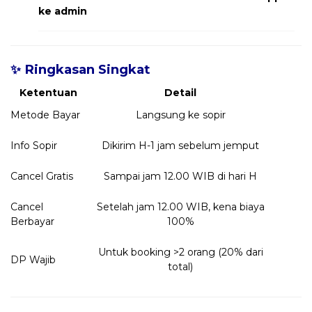
ke admin
✨ Ringkasan Singkat
Ketentuan
Detail
Metode Bayar
Langsung ke sopir
Info Sopir
Dikirim H-1 jam sebelum jemput
Cancel Gratis
Sampai jam 12.00 WIB di hari H
Cancel
Setelah jam 12.00 WIB, kena biaya
Berbayar
100%
Untuk booking >2 orang (20% dari
DP Wajib
total)