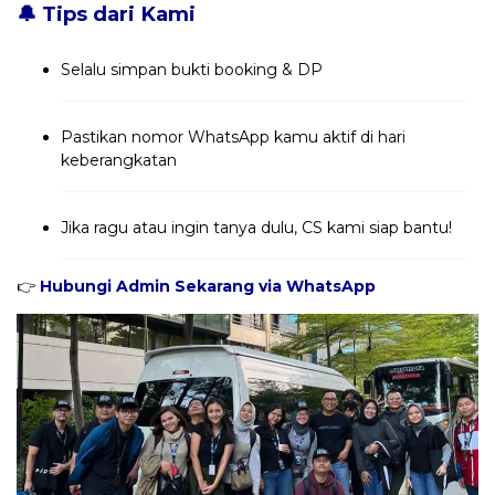
🔔 Tips dari Kami
Selalu simpan bukti booking & DP
Pastikan nomor WhatsApp kamu aktif di hari
keberangkatan
Jika ragu atau ingin tanya dulu, CS kami siap bantu!
👉
Hubungi Admin Sekarang via WhatsApp