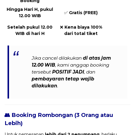
Booking
Hingga Hari H, pukul
✅
Gratis (FREE)
12.00 WIB
Setelah pukul 12.00
❌
Kena biaya 100%
WIB di hari H
dari total tiket
Jika cancel dilakukan
di atas jam
12.00 WIB
, kami anggap booking
tersebut
POSITIF JADI
, dan
pembayaran tetap wajib
dilakukan
.
👥 Booking Rombongan (3 Orang atau
Lebih)
Untuk pemesanan
lebih dari 2 penumpang
, berlaku