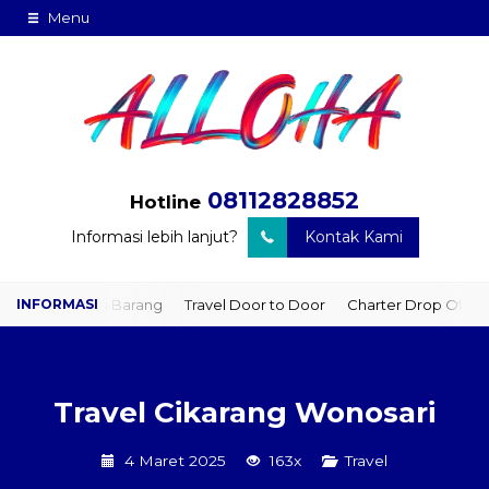
Menu
08112828852
Hotline
Informasi lebih lanjut?
Kontak Kami
riman Barang
Travel Door to Door
Charter Drop Off
Sewa Hia
Travel Cikarang Wonosari
4 Maret 2025
163x
Travel