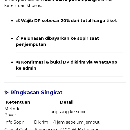
ketentuan khusus:
💰
Wajib DP sebesar 20% dari total harga tiket
🔓
Pelunasan dibayarkan ke sopir saat
penjemputan
📲
Konfirmasi & bukti DP dikirim via WhatsApp
ke admin
✨ Ringkasan Singkat
Ketentuan
Detail
Metode
Langsung ke sopir
Bayar
Info Sopir
Dikirim H-1 jam sebelum jemput
Cancel Gratis
Sampai jam 12.00 WIB di hari H