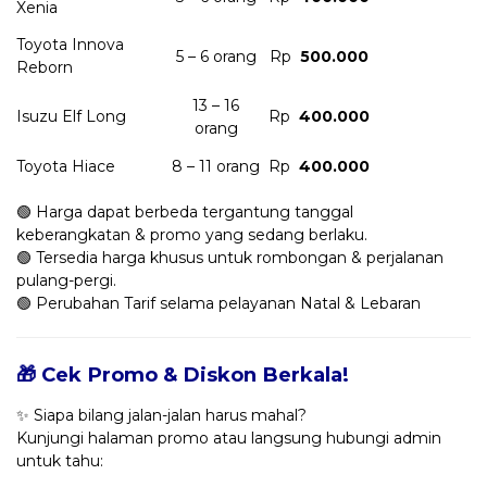
Xenia
Toyota Innova
5 – 6 orang
Rp
500.000
Reborn
13 – 16
Isuzu Elf Long
Rp
400.000
orang
Toyota Hiace
8 – 11 orang
Rp
400.000
🟢 Harga dapat berbeda tergantung tanggal
keberangkatan & promo yang sedang berlaku.
🟢 Tersedia harga khusus untuk rombongan & perjalanan
pulang-pergi.
🟢 Perubahan Tarif selama pelayanan Natal & Lebaran
🎁 Cek Promo & Diskon Berkala!
✨ Siapa bilang jalan-jalan harus mahal?
Kunjungi halaman promo atau langsung hubungi admin
untuk tahu: