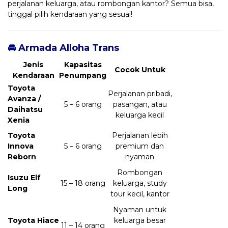
perjalanan keluarga, atau rombongan kantor? Semua bisa,
tinggal pilih kendaraan yang sesuai!
🚘 Armada Alloha Trans
Jenis
Kapasitas
Cocok Untuk
Kendaraan
Penumpang
Toyota
Perjalanan pribadi,
Avanza /
5 – 6 orang
pasangan, atau
Daihatsu
keluarga kecil
Xenia
Toyota
Perjalanan lebih
Innova
5 – 6 orang
premium dan
Reborn
nyaman
Rombongan
Isuzu Elf
15 – 18 orang
keluarga, study
Long
tour kecil, kantor
Nyaman untuk
Toyota Hiace
keluarga besar
11 – 14 orang