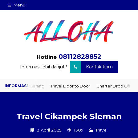
Menu
08112828852
Hotline
Informasi lebih lanjut?
Kontak Kami
iman Barang
Travel Door to Door
Charter Drop Off
Sewa Hiac
Travel Cikampek Sleman
3 April 2025
130x
Travel