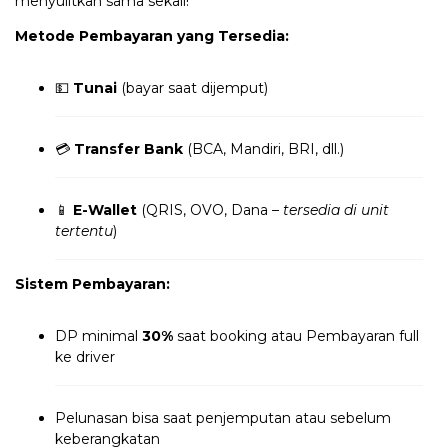
menyulitkan sama sekali!
Metode Pembayaran yang Tersedia:
💵
Tunai
(bayar saat dijemput)
💳
Transfer Bank
(BCA, Mandiri, BRI, dll.)
📱
E-Wallet
(QRIS, OVO, Dana –
tersedia di unit
tertentu
)
Sistem Pembayaran:
DP minimal
30%
saat booking atau Pembayaran full
ke driver
Pelunasan bisa saat penjemputan atau sebelum
keberangkatan