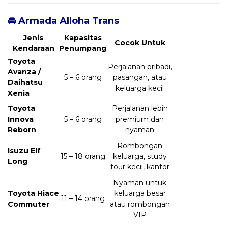
🚘 Armada Alloha Trans
Jenis
Kapasitas
Cocok Untuk
Kendaraan
Penumpang
Toyota
Perjalanan pribadi,
Avanza /
5 – 6 orang
pasangan, atau
Daihatsu
keluarga kecil
Xenia
Toyota
Perjalanan lebih
Innova
5 – 6 orang
premium dan
Reborn
nyaman
Rombongan
Isuzu Elf
15 – 18 orang
keluarga, study
Long
tour kecil, kantor
Nyaman untuk
Toyota Hiace
keluarga besar
11 – 14 orang
Commuter
atau rombongan
VIP