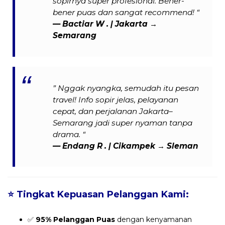
sopirnya super profesional. Bener-
bener puas dan sangat recommend! “
— Bactiar W . | Jakarta →
Semarang
” Nggak nyangka, semudah itu pesan
travel! Info sopir jelas, pelayanan
cepat, dan perjalanan Jakarta–
Semarang jadi super nyaman tanpa
drama. “
— Endang R . | Cikampek → Sleman
⭐
Tingkat Kepuasan Pelanggan Kami:
✅
95% Pelanggan Puas
dengan kenyamanan