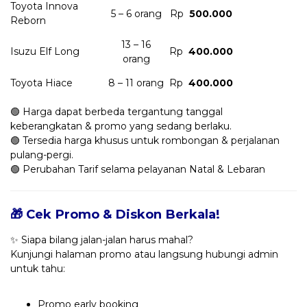
Toyota Innova
5 – 6 orang
Rp
500.000
Reborn
13 – 16
Isuzu Elf Long
Rp
400.000
orang
Toyota Hiace
8 – 11 orang
Rp
400.000
🟢 Harga dapat berbeda tergantung tanggal
keberangkatan & promo yang sedang berlaku.
🟢 Tersedia harga khusus untuk rombongan & perjalanan
pulang-pergi.
🟢 Perubahan Tarif selama pelayanan Natal & Lebaran
🎁 Cek Promo & Diskon Berkala!
✨ Siapa bilang jalan-jalan harus mahal?
Kunjungi halaman promo atau langsung hubungi admin
untuk tahu:
Promo early booking