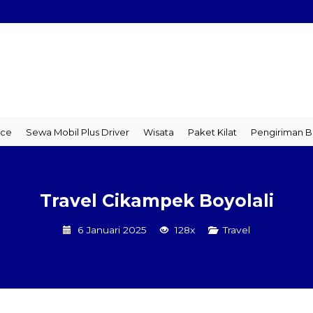
a Mobil Plus Driver
Wisata
Paket Kilat
Pengiriman Barang
T
Travel Cikampek Boyolali
6 Januari 2025
128x
Travel