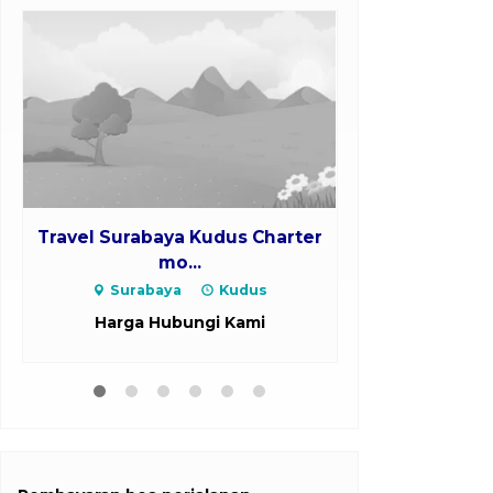
Travel Surabaya Kudus Charter
Travel Sem
mo...
Cha
Surabaya
Kudus
Semaran
Harga Hubungi Kami
Harga H