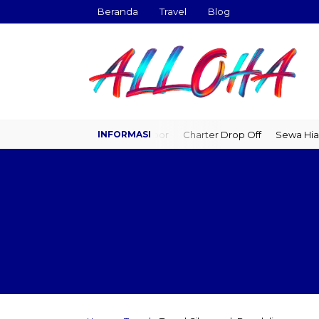
Beranda
Travel
Blog
Travel Door to Door
Charter Drop Off
Sewa Hiace
Sew