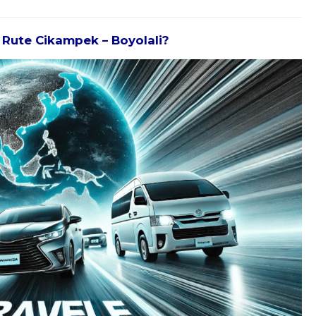
k Rute Cikampek – Boyolali?