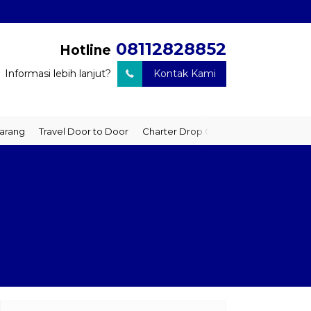
08112828852
Hotline
Informasi lebih lanjut?
Kontak Kami
ravel Door to Door
Charter Drop Off
Sewa Hiace
Sewa Mobil 