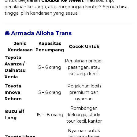
untuk perjalanan
Cibubur ke Weleri
. Mau solo trip,
perjalanan keluarga, atau rombongan kantor? Semua bisa,
tinggal pilih kendaraan yang sesuai!
🚘 Armada Alloha Trans
Jenis
Kapasitas
Cocok Untuk
Kendaraan
Penumpang
Toyota
Perjalanan pribadi,
Avanza /
5 – 6 orang
pasangan, atau
Daihatsu
keluarga kecil
Xenia
Toyota
Perjalanan lebih
Innova
5 – 6 orang
premium dan
Reborn
nyaman
Rombongan
Isuzu Elf
15 – 18 orang
keluarga, study
Long
tour kecil, kantor
Nyaman untuk
Toyota Hiace
keluarga besar