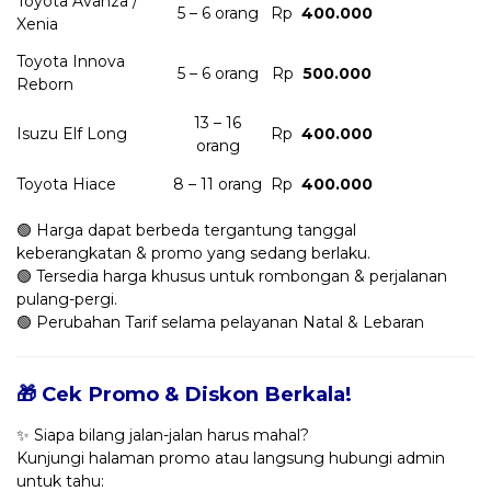
Toyota Avanza /
5 – 6 orang
Rp
400.000
Xenia
Toyota Innova
5 – 6 orang
Rp
500.000
Reborn
13 – 16
Isuzu Elf Long
Rp
400.000
orang
Toyota Hiace
8 – 11 orang
Rp
400.000
🟢 Harga dapat berbeda tergantung tanggal
keberangkatan & promo yang sedang berlaku.
🟢 Tersedia harga khusus untuk rombongan & perjalanan
pulang-pergi.
🟢 Perubahan Tarif selama pelayanan Natal & Lebaran
🎁 Cek Promo & Diskon Berkala!
✨ Siapa bilang jalan-jalan harus mahal?
Kunjungi halaman promo atau langsung hubungi admin
untuk tahu: