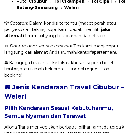
Rute:
Cibubur → Tol Cikampek → Tol Cipali → Tol
Batang-Semarang → Weleri
💡
Catatan:
Dalam kondisi tertentu (macet parah atau
penyesuaian teknis), sopir kami dapat memilih
jalur
alternatif non-tol
yang tetap aman dan efisien.
🚪
Door to door service tersedia!
Tim kami menjemput
langsung dari alamat Anda (rumah/kantor/apartemen).
🚘 Kami juga bisa antar ke lokasi khusus seperti hotel,
kantor, atau rumah keluarga — tinggal request saat
booking!
🚐 Jenis Kendaraan Travel Cibubur –
Weleri
Pilih Kendaraan Sesuai Kebutuhanmu,
Semua Nyaman dan Terawat
Alloha Trans menyediakan berbagai pilihan armada terbaik