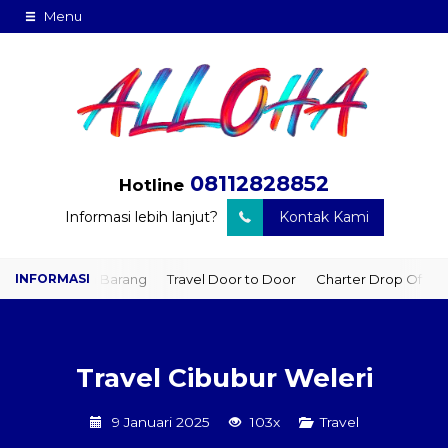
Menu
08112828852
Hotline
Informasi lebih lanjut?
Kontak Kami
man Barang
Travel Door to Door
Charter Drop Off
Sewa Hiac
Travel Cibubur Weleri
9 Januari 2025
103x
Travel