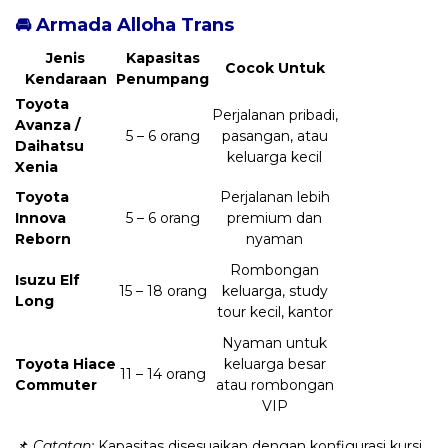
🚘 Armada Alloha Trans
Jenis
Kapasitas
Cocok Untuk
Kendaraan
Penumpang
Toyota
Perjalanan pribadi,
Avanza /
5 – 6 orang
pasangan, atau
Daihatsu
keluarga kecil
Xenia
Toyota
Perjalanan lebih
Innova
5 – 6 orang
premium dan
Reborn
nyaman
Rombongan
Isuzu Elf
15 – 18 orang
keluarga, study
Long
tour kecil, kantor
Nyaman untuk
Toyota Hiace
keluarga besar
11 – 14 orang
Commuter
atau rombongan
VIP
📌
Catatan:
Kapasitas disesuaikan dengan konfigurasi kursi