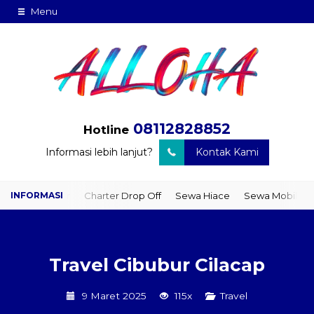
Menu
08112828852
Hotline
Informasi lebih lanjut?
Kontak Kami
 Door
Charter Drop Off
Sewa Hiace
Sewa Mobil Plus Driver
Travel Cibubur Cilacap
9 Maret 2025
115x
Travel