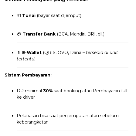
💵
Tunai
(bayar saat dijemput)
💳
Transfer Bank
(BCA, Mandiri, BRI, dll.)
📱
E-Wallet
(QRIS, OVO, Dana –
tersedia di unit
tertentu
)
Sistem Pembayaran:
DP minimal
30%
saat booking atau Pembayaran full
ke driver
Pelunasan bisa saat penjemputan atau sebelum
keberangkatan