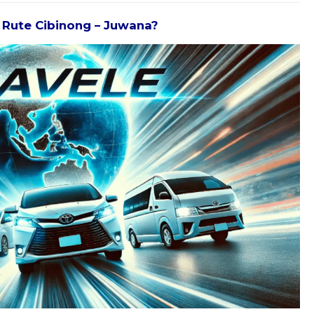
k Rute Cibinong – Juwana?