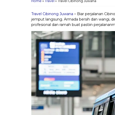
Home
»
Travel
»
Travel Cibinong Juwana
Travel Cibinong Juwana
– Biar perjalanan Cibi
jemput langsung. Armada bersih dan wangi, d
profesional dan ramah buat pastiin perjalan