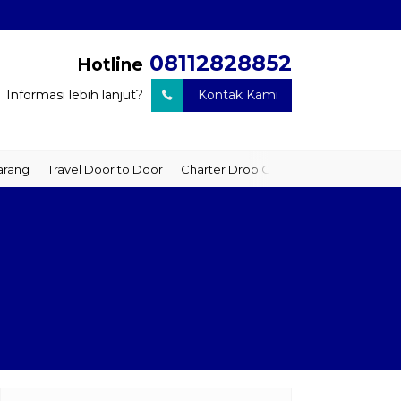
08112828852
Hotline
Informasi lebih lanjut?
Kontak Kami
ravel Door to Door
Charter Drop Off
Sewa Hiace
Sewa Mobil P