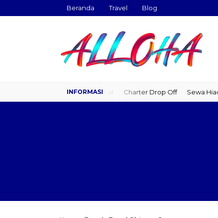
Beranda
Travel
Blog
Travel Door to Door
Charter Drop Off
Sewa Hiace
Sewa