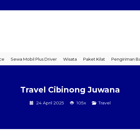
 Mobil Plus Driver
Wisata
Paket Kilat
Pengiriman Barang
T
Travel Cibinong Juwana
24 April 2025
105x
Travel