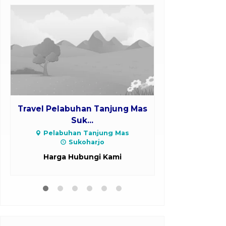
Travel Pelabuhan Tanjung Mas
Travel Depo
Suk...
mob
Pelabuhan Tanjung Mas
Depo
Sukoharjo
Harga H
Harga Hubungi Kami