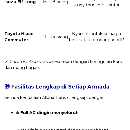
Isuzu Elf Long
15 – 18 orang
study tour kecil, kantor
Toyota Hiace
Nyaman untuk keluarga
11 – 14 orang
Commuter
besar atau rombongan VIP
📌
Catatan:
Kapasitas disesuaikan dengan konfigurasi kursi
dan ruang bagasi.
🎁 Fasilitas Lengkap di Setiap Armada
Semua kendaraan Alloha Trans dilengkapi dengan:
❄️
Full AC dingin menyeluruh