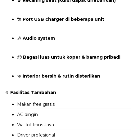
💺
Reclining seat (kursi dapat direbahkan)
🔌
Port USB charger di beberapa unit
🎶
Audio system
📦
Bagasi luas untuk koper & barang pribadi
🧼
Interior bersih & rutin disterilkan
🥤
Fasilitas Tambahan
Makan free gratis
AC dingin
Via Tol Trans Java
Driver profesional