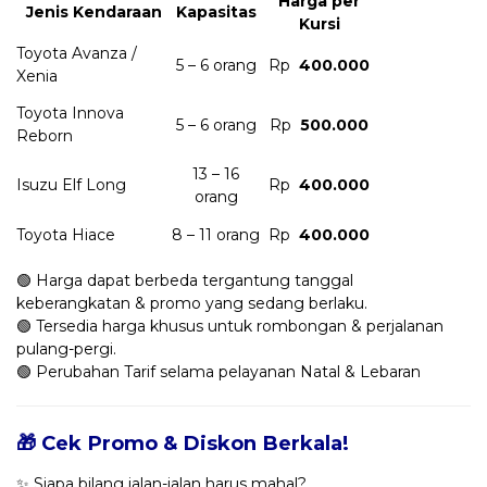
Harga per
Jenis Kendaraan
Kapasitas
Kursi
Toyota Avanza /
5 – 6 orang
Rp
400.000
Xenia
Toyota Innova
5 – 6 orang
Rp
500.000
Reborn
13 – 16
Isuzu Elf Long
Rp
400.000
orang
Toyota Hiace
8 – 11 orang
Rp
400.000
🟢 Harga dapat berbeda tergantung tanggal
keberangkatan & promo yang sedang berlaku.
🟢 Tersedia harga khusus untuk rombongan & perjalanan
pulang-pergi.
🟢 Perubahan Tarif selama pelayanan Natal & Lebaran
🎁 Cek Promo & Diskon Berkala!
✨ Siapa bilang jalan-jalan harus mahal?