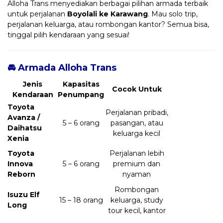
Alloha Trans menyediakan berbagai pilihan armada terbaik
untuk perjalanan
Boyolali ke Karawang
. Mau solo trip,
perjalanan keluarga, atau rombongan kantor? Semua bisa,
tinggal pilih kendaraan yang sesuai!
🚘 Armada Alloha Trans
Jenis
Kapasitas
Cocok Untuk
Kendaraan
Penumpang
Toyota
Perjalanan pribadi,
Avanza /
5 – 6 orang
pasangan, atau
Daihatsu
keluarga kecil
Xenia
Toyota
Perjalanan lebih
Innova
5 – 6 orang
premium dan
Reborn
nyaman
Rombongan
Isuzu Elf
15 – 18 orang
keluarga, study
Long
tour kecil, kantor