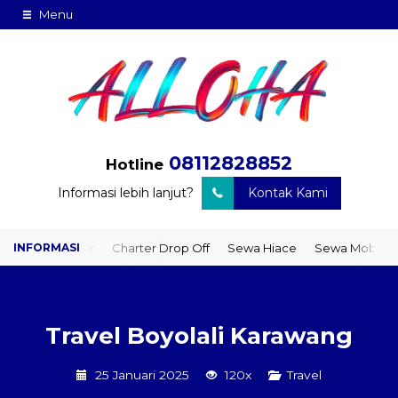
Menu
08112828852
Hotline
Informasi lebih lanjut?
Kontak Kami
o Door
Charter Drop Off
Sewa Hiace
Sewa Mobil Plus Driver
Travel Boyolali Karawang
25 Januari 2025
120x
Travel