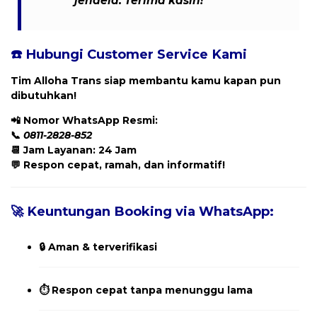
jendela. Terima kasih!”
☎️ Hubungi Customer Service Kami
Tim Alloha Trans siap membantu kamu kapan pun
dibutuhkan!
📲
Nomor WhatsApp Resmi:
📞
0811-2828-852
📆 Jam Layanan: 24 Jam
💬 Respon cepat, ramah, dan informatif!
🚀 Keuntungan Booking via WhatsApp:
🔒 Aman & terverifikasi
⏱️ Respon cepat tanpa menunggu lama