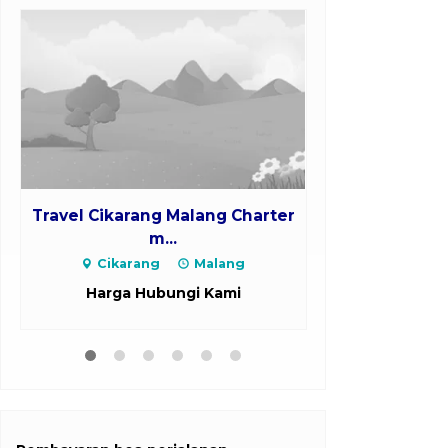
Travel Cikarang Malang Charter
Travel Ci
m...
Char
Cikarang
Malang
Cibubur
Harga Hubungi Kami
Harga H