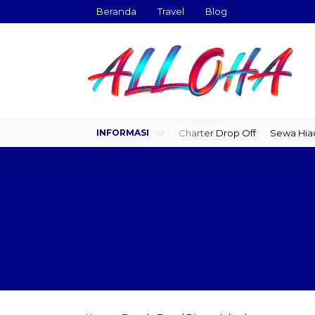
Beranda
Travel
Blog
Travel Door to Door
Charter Drop Off
Sewa Hiace
Sewa