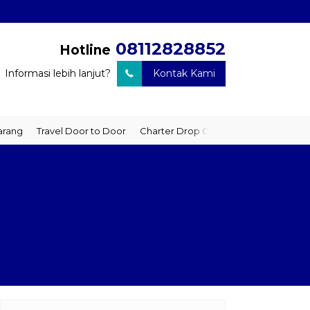
08112828852
Hotline
Informasi lebih lanjut?
Kontak Kami
ravel Door to Door
Charter Drop Off
Sewa Hiace
Sewa Mobil P