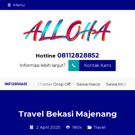
Menu
08112828852
Hotline
Informasi lebih lanjut?
Kontak Kami
o Door
Charter Drop Off
Sewa Hiace
Sewa Mobil Plus Driver
Travel Bekasi Majenang
2 April 2025
180x
Travel