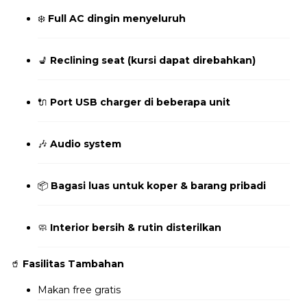
❄️
Full AC dingin menyeluruh
💺
Reclining seat (kursi dapat direbahkan)
🔌
Port USB charger di beberapa unit
🎶
Audio system
📦
Bagasi luas untuk koper & barang pribadi
🧼
Interior bersih & rutin disterilkan
🥤
Fasilitas Tambahan
Makan free gratis