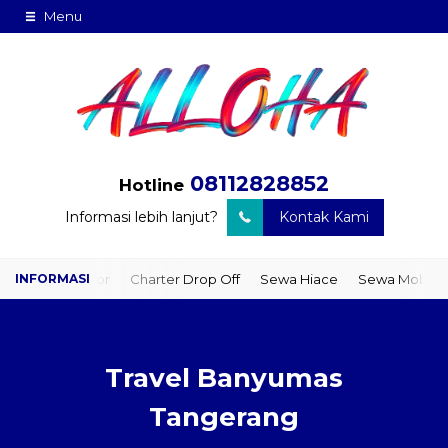
Menu
08112828852
Hotline
Informasi lebih lanjut?
Kontak Kami
to Door
Charter Drop Off
Sewa Hiace
Sewa Mobil Plus Driver
Travel Banyumas
Tangerang