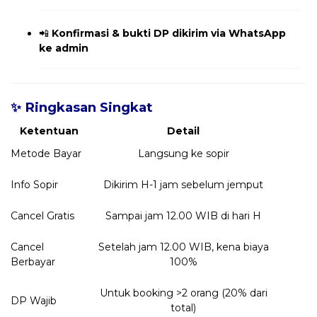
📲
Konfirmasi & bukti DP dikirim via WhatsApp
ke admin
✨ Ringkasan Singkat
Ketentuan
Detail
Metode Bayar
Langsung ke sopir
Info Sopir
Dikirim H-1 jam sebelum jemput
Cancel Gratis
Sampai jam 12.00 WIB di hari H
Cancel
Setelah jam 12.00 WIB, kena biaya
Berbayar
100%
Untuk booking >2 orang (20% dari
DP Wajib
total)