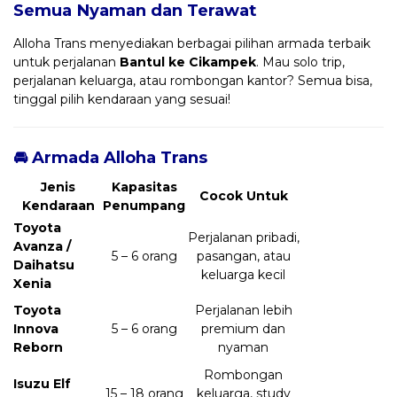
Semua Nyaman dan Terawat
Alloha Trans menyediakan berbagai pilihan armada terbaik
untuk perjalanan
Bantul ke Cikampek
. Mau solo trip,
perjalanan keluarga, atau rombongan kantor? Semua bisa,
tinggal pilih kendaraan yang sesuai!
🚘 Armada Alloha Trans
Jenis
Kapasitas
Cocok Untuk
Kendaraan
Penumpang
Toyota
Perjalanan pribadi,
Avanza /
5 – 6 orang
pasangan, atau
Daihatsu
keluarga kecil
Xenia
Toyota
Perjalanan lebih
Innova
5 – 6 orang
premium dan
Reborn
nyaman
Rombongan
Isuzu Elf
15 – 18 orang
keluarga, study