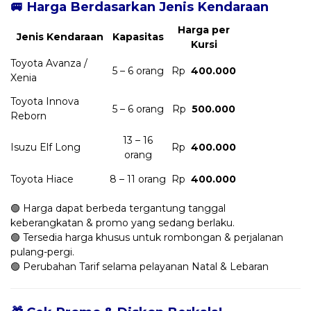
🚐 Harga Berdasarkan Jenis Kendaraan
Harga per
Jenis Kendaraan
Kapasitas
Kursi
Toyota Avanza /
5 – 6 orang
Rp
400.000
Xenia
Toyota Innova
5 – 6 orang
Rp
500.000
Reborn
13 – 16
Isuzu Elf Long
Rp
400.000
orang
Toyota Hiace
8 – 11 orang
Rp
400.000
🟢 Harga dapat berbeda tergantung tanggal
keberangkatan & promo yang sedang berlaku.
🟢 Tersedia harga khusus untuk rombongan & perjalanan
pulang-pergi.
🟢 Perubahan Tarif selama pelayanan Natal & Lebaran