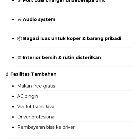
🔌
Port USB charger di beberapa unit
🎶
Audio system
📦
Bagasi luas untuk koper & barang pribadi
🧼
Interior bersih & rutin disterilkan
🥤
Fasilitas Tambahan
Makan free gratis
AC dingin
Via Tol Trans Java
Driver profesional
Pembayaran bisa ke driver