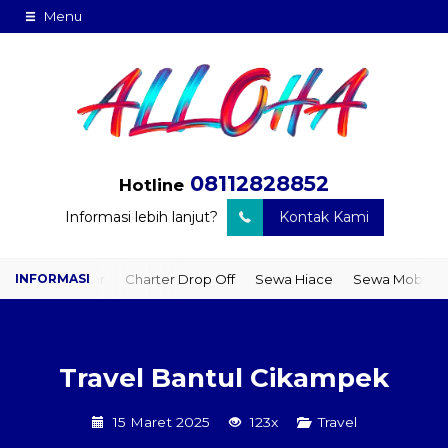
Menu
08112828852
Hotline
Informasi lebih lanjut?
Kontak Kami
o Door
Charter Drop Off
Sewa Hiace
Sewa Mobil Plus Driver
Travel Bantul Cikampek
15 Maret 2025
123x
Travel