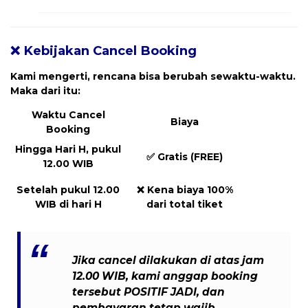
❌ Kebijakan Cancel Booking
Kami mengerti, rencana bisa berubah sewaktu-waktu.
Maka dari itu:
Waktu Cancel
Biaya
Booking
Hingga Hari H, pukul
✅
Gratis (FREE)
12.00 WIB
Setelah pukul 12.00
❌
Kena biaya 100%
WIB di hari H
dari total tiket
Jika cancel dilakukan
di atas jam
12.00 WIB
, kami anggap booking
tersebut
POSITIF JADI
, dan
pembayaran tetap wajib