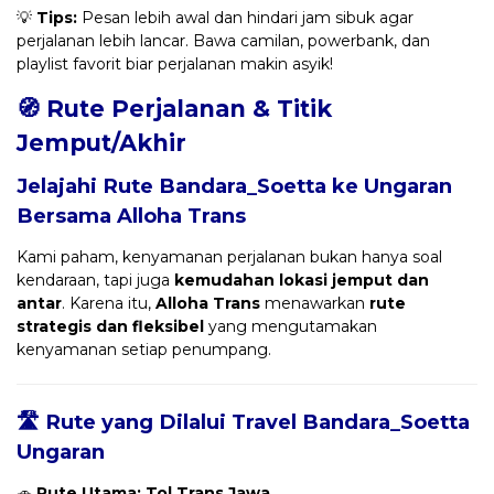
💡
Tips:
Pesan lebih awal dan hindari jam sibuk agar
perjalanan lebih lancar. Bawa camilan, powerbank, dan
playlist favorit biar perjalanan makin asyik!
🧭 Rute Perjalanan & Titik
Jemput/Akhir
Jelajahi Rute Bandara_Soetta ke Ungaran
Bersama
Alloha Trans
Kami paham, kenyamanan perjalanan bukan hanya soal
kendaraan, tapi juga
kemudahan lokasi jemput dan
antar
. Karena itu,
Alloha Trans
menawarkan
rute
strategis dan fleksibel
yang mengutamakan
kenyamanan setiap penumpang.
🛣️ Rute yang Dilalui Travel Bandara_Soetta
Ungaran
🚗
Rute Utama: Tol Trans Jawa