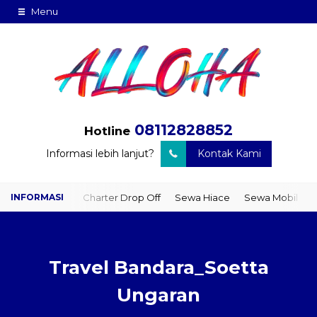
Menu
08112828852
Hotline
Informasi lebih lanjut?
Kontak Kami
oor
Charter Drop Off
Sewa Hiace
Sewa Mobil Plus Driver
W
Travel Bandara_Soetta
Ungaran