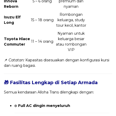
Innova
5 – 6 orang
premium dan
Reborn
nyaman
Rombongan
Isuzu Elf
15 – 18 orang
keluarga, study
Long
tour kecil, kantor
Nyaman untuk
Toyota Hiace
keluarga besar
11 – 14 orang
Commuter
atau rombongan
VIP
📌
Catatan:
Kapasitas disesuaikan dengan konfigurasi kursi
dan ruang bagasi.
🎁 Fasilitas Lengkap di Setiap Armada
Semua kendaraan Alloha Trans dilengkapi dengan:
❄️
Full AC dingin menyeluruh