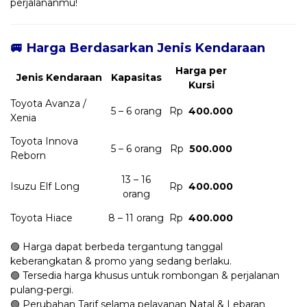
perjalananmu!
🚐 Harga Berdasarkan Jenis Kendaraan
Harga per
Jenis Kendaraan
Kapasitas
Kursi
Toyota Avanza /
5 – 6 orang
Rp
400.000
Xenia
Toyota Innova
5 – 6 orang
Rp
500.000
Reborn
13 – 16
Isuzu Elf Long
Rp
400.000
orang
Toyota Hiace
8 – 11 orang
Rp
400.000
🟢 Harga dapat berbeda tergantung tanggal
keberangkatan & promo yang sedang berlaku.
🟢 Tersedia harga khusus untuk rombongan & perjalanan
pulang-pergi.
🟢 Perubahan Tarif selama pelayanan Natal & Lebaran