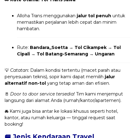
Alloha Trans menggunakan
jalur tol penuh
untuk
memastikan perjalanan lebih cepat dan minim
hambatan.
Rute:
Bandara_Soetta → Tol Cikampek → Tol
Cipali → Tol Batang-Semarang → Ungaran
💡
Catatan:
Dalam kondisi tertentu (macet parah atau
penyesuaian teknis), sopir kami dapat memilih
jalur
alternatif non-tol
yang tetap aman dan efisien.
🚪
Door to door service tersedia!
Tim kami menjemput
langsung dari alamat Anda (rumah/kantor/apartemen).
🚘 Kami juga bisa antar ke lokasi khusus seperti hotel,
kantor, atau rumah keluarga — tinggal request saat
booking!
🚐 Jenis Kendaraan Travel