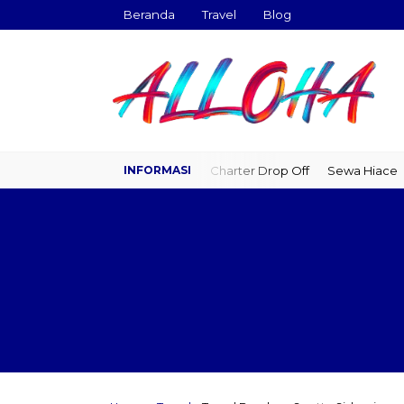
Beranda
Travel
Blog
Travel Door to Door
Charter Drop Off
Sewa Hiace
Sewa Mo