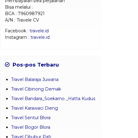
Pembayaran bea perjalanan
Bisa melalui :
BCA : 7960987921
A/N : Travele CV
Facebook :
travele.id
Instagram :
travele.id
Pos-pos Terbaru
Travel Balaraja Juwana
Travel Cibinong Demak
Travel Bandara_Soekarno _Hatta Kudus
Travel Karawaci Dieng
Travel Sentul Blora
Travel Bogor Blora
Travel Cibubur Pati