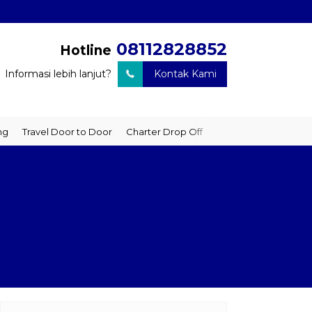
08112828852
Hotline
Informasi lebih lanjut?
Kontak Kami
el Door to Door
Charter Drop Off
Sewa Hiace
Sewa Mobil Plu