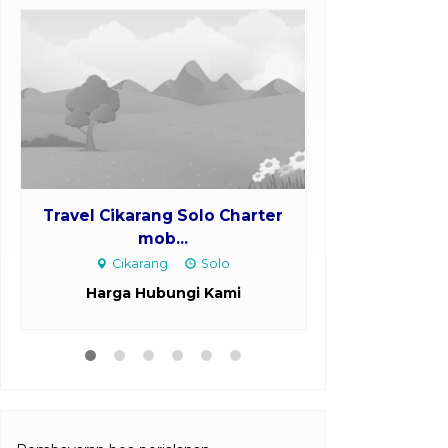
Travel Cikarang Solo Charter
Travel Serp
mob...
Cha
Cikarang
Solo
Serpong
Harga Hubungi Kami
Harga H