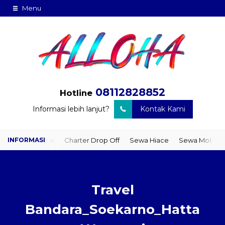
Menu
08112828852
Hotline
Informasi lebih lanjut?
Kontak Kami
to Door
Charter Drop Off
Sewa Hiace
Sewa Mobil Plus Driver
Travel
Bandara_Soekarno_Hatta