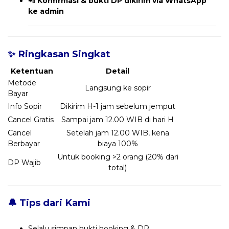
📲
Konfirmasi & bukti DP dikirim via WhatsApp
ke admin
✨ Ringkasan Singkat
Ketentuan
Detail
Metode
Langsung ke sopir
Bayar
Info Sopir
Dikirim H-1 jam sebelum jemput
Cancel Gratis
Sampai jam 12.00 WIB di hari H
Cancel
Setelah jam 12.00 WIB, kena
Berbayar
biaya 100%
Untuk booking >2 orang (20% dari
DP Wajib
total)
🔔 Tips dari Kami
Selalu simpan bukti booking & DP