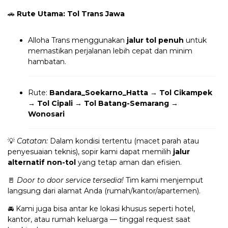
🚗
Rute Utama: Tol Trans Jawa
Alloha Trans menggunakan
jalur tol penuh
untuk
memastikan perjalanan lebih cepat dan minim
hambatan.
Rute:
Bandara_Soekarno_Hatta → Tol Cikampek
→ Tol Cipali → Tol Batang-Semarang →
Wonosari
💡
Catatan:
Dalam kondisi tertentu (macet parah atau
penyesuaian teknis), sopir kami dapat memilih
jalur
alternatif non-tol
yang tetap aman dan efisien.
🚪
Door to door service tersedia!
Tim kami menjemput
langsung dari alamat Anda (rumah/kantor/apartemen).
🚘 Kami juga bisa antar ke lokasi khusus seperti hotel,
kantor, atau rumah keluarga — tinggal request saat