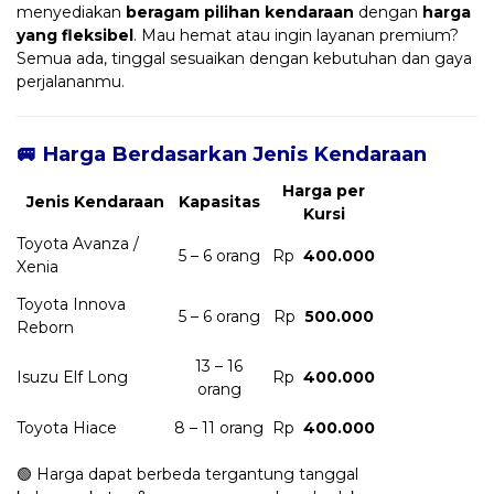
menyediakan
beragam pilihan kendaraan
dengan
harga
yang fleksibel
. Mau hemat atau ingin layanan premium?
Semua ada, tinggal sesuaikan dengan kebutuhan dan gaya
perjalananmu.
🚐 Harga Berdasarkan Jenis Kendaraan
Harga per
Jenis Kendaraan
Kapasitas
Kursi
Toyota Avanza /
5 – 6 orang
Rp
400.000
Xenia
Toyota Innova
5 – 6 orang
Rp
500.000
Reborn
13 – 16
Isuzu Elf Long
Rp
400.000
orang
Toyota Hiace
8 – 11 orang
Rp
400.000
🟢 Harga dapat berbeda tergantung tanggal