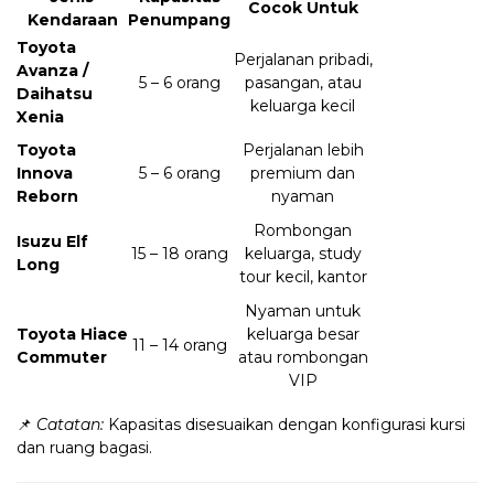
Cocok Untuk
Kendaraan
Penumpang
Toyota
Perjalanan pribadi,
Avanza /
5 – 6 orang
pasangan, atau
Daihatsu
keluarga kecil
Xenia
Toyota
Perjalanan lebih
Innova
5 – 6 orang
premium dan
Reborn
nyaman
Rombongan
Isuzu Elf
15 – 18 orang
keluarga, study
Long
tour kecil, kantor
Nyaman untuk
Toyota Hiace
keluarga besar
11 – 14 orang
Commuter
atau rombongan
VIP
📌
Catatan:
Kapasitas disesuaikan dengan konfigurasi kursi
dan ruang bagasi.