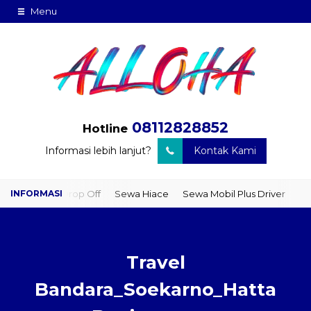
Menu
08112828852
Hotline
Informasi lebih lanjut?
Kontak Kami
er Drop Off
Sewa Hiace
Sewa Mobil Plus Driver
Wisata
Pak
Travel
Bandara_Soekarno_Hatta