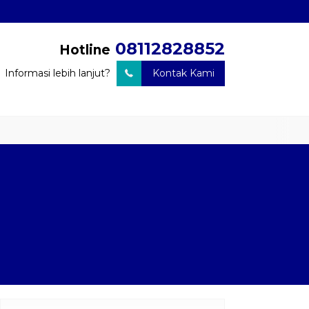
08112828852
Hotline
Informasi lebih lanjut?
Kontak Kami
n Barang
Travel Door to Door
Charter Drop Off
Sewa Hiace