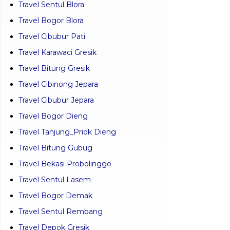
Pembayaran bea perjalanan
Bisa melalui :
BCA : 7960987921
A/N : Travele CV
Facebook :
travele.id
Instagram :
travele.id
Pos-pos Terbaru
Travel Balaraja Juwana
Travel Cibinong Demak
Travel Bandara_Soekarno _Hatta Kudus
Travel Karawaci Dieng
Travel Sentul Blora
Travel Bogor Blora