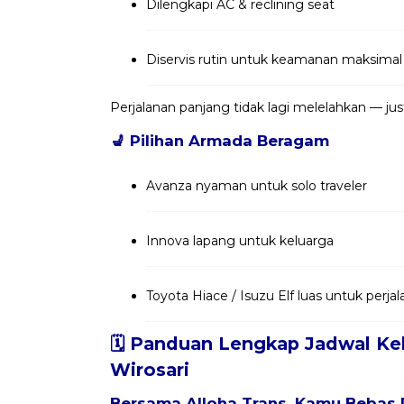
Dilengkapi AC & reclining seat
Diservis rutin untuk keamanan maksimal
Perjalanan panjang tidak lagi melelahkan — j
💺
Pilihan Armada Beragam
Avanza nyaman untuk solo traveler
Innova lapang untuk keluarga
Toyota Hiace / Isuzu Elf luas untuk per
🗓️ Panduan Lengkap Jadwal Ke
Wirosari
Bersama
Alloha Trans
, Kamu Bebas 