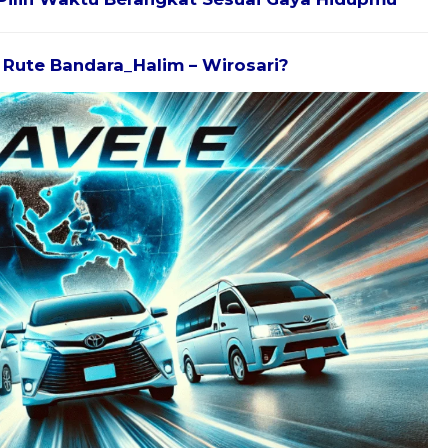
k Rute Bandara_Halim – Wirosari?