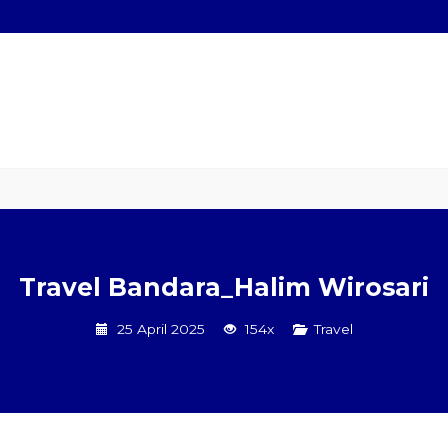
Hiace
Sewa Mobil Plus Driver
Wisata
Paket Kilat
Pengirima
Travel Bandara_Halim Wirosari
25 April 2025
154x
Travel