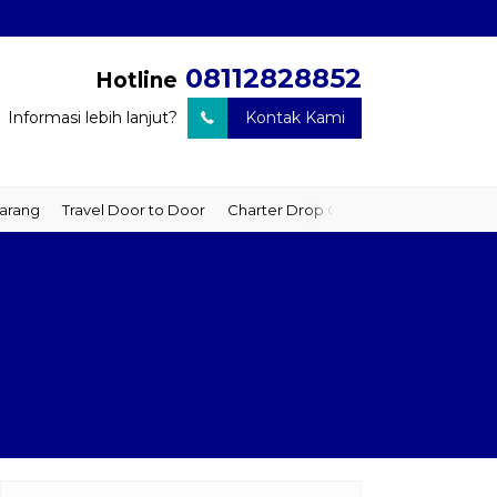
08112828852
Hotline
Informasi lebih lanjut?
Kontak Kami
ravel Door to Door
Charter Drop Off
Sewa Hiace
Sewa Mobil 