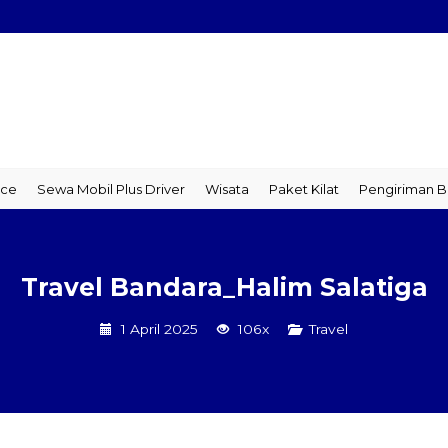
 Mobil Plus Driver
Wisata
Paket Kilat
Pengiriman Barang
T
Travel Bandara_Halim Salatiga
1 April 2025
106x
Travel