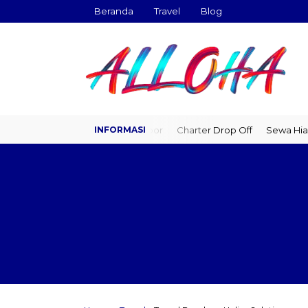
Beranda
Travel
Blog
Travel Door to Door
Charter Drop Off
Sewa Hiace
Sewa