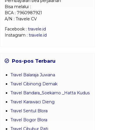
Pembayaran bea perjalanan
Bisa melalui :
BCA : 7960987921
A/N : Travele CV
Facebook :
travele.id
Instagram :
travele.id
Pos-pos Terbaru
Travel Balaraja Juwana
Travel Cibinong Demak
Travel Bandara_Soekarno _Hatta Kudus
Travel Karawaci Dieng
Travel Sentul Blora
Travel Bogor Blora
Travel Cibubur Pati