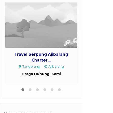
Travel Serpong Ajibarang
Travel Band
Charter...
Los
Tangerang
Ajibarang
Bandara Ahm
Harga Hubungi Kami
Harga H