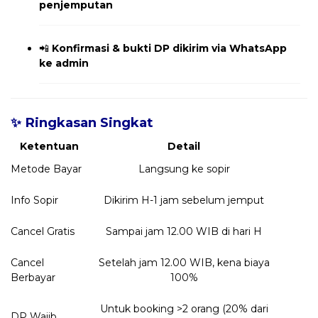
penjemputan
📲
Konfirmasi & bukti DP dikirim via WhatsApp
ke admin
✨ Ringkasan Singkat
Ketentuan
Detail
Metode Bayar
Langsung ke sopir
Info Sopir
Dikirim H-1 jam sebelum jemput
Cancel Gratis
Sampai jam 12.00 WIB di hari H
Cancel
Setelah jam 12.00 WIB, kena biaya
Berbayar
100%
Untuk booking >2 orang (20% dari
DP Wajib