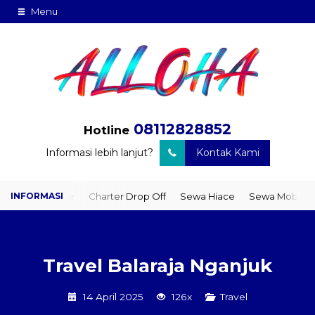
Menu
08112828852
Hotline
Informasi lebih lanjut?
Kontak Kami
to Door
Charter Drop Off
Sewa Hiace
Sewa Mobil Plus Driver
Travel Balaraja Nganjuk
14 April 2025
126x
Travel