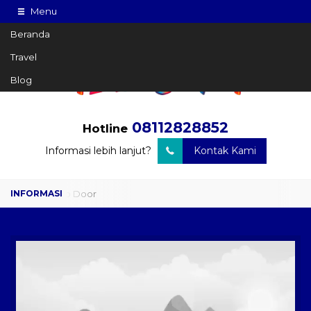
Menu
Beranda
Travel
Blog
08112828852
Hotline
Informasi lebih lanjut?
Kontak Kami
Travel Door to Door
Charter Drop Off
Sewa Hiace
Sewa Mobil Plus Driver
Wisata