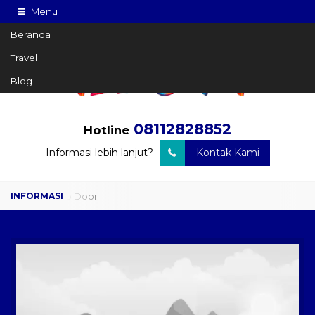
Menu
Beranda
Travel
Blog
08112828852
Hotline
Informasi lebih lanjut?
Kontak Kami
Travel Door to Door
Charter Drop Off
Sewa Hiace
Sewa Mobil Plus Driver
Wisata