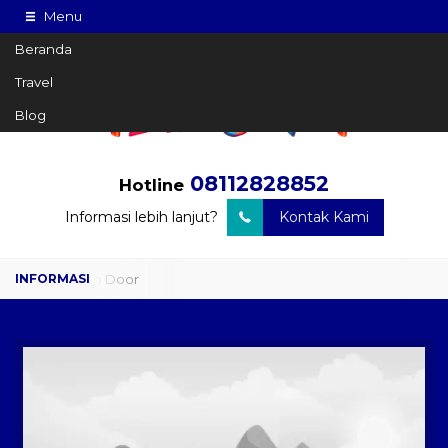
Menu
Beranda
Travel
Blog
08112828852
Hotline
Informasi lebih lanjut?
Kontak Kami
Travel Door to Door
Charter Drop Off
Sewa Hiace
Sewa Mobil Plus Driver
Wisata