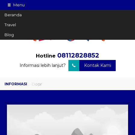
Menu
Beranda
Travel
Blog
08112828852
Hotline
Informasi lebih lanjut?
Kontak Kami
Travel Door to Door
Charter Drop Off
Sewa Hiace
Sewa Mobil Plus Driver
Wisata