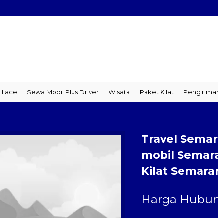
ace
Sewa Mobil Plus Driver
Wisata
Paket Kilat
Pengiriman B
Travel Sema
mobil Semar
Kilat Semar
Harga Hubun