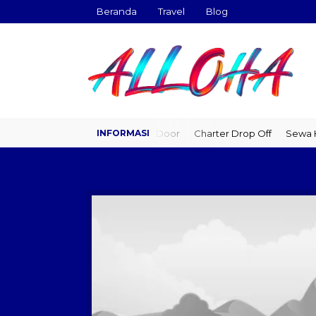
Beranda
Travel
Blog
Travel Door to Door
Charter Drop Off
Sewa Hi