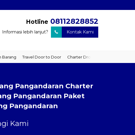
08112828852
Hotline
Informasi lebih lanjut?
Kontak Kami
arang
Travel Door to Door
Charter Drop Off
Sewa Hiace
Se
rang Pangandaran Charter
ang Pangandaran Paket
ang Pangandaran
gi Kami