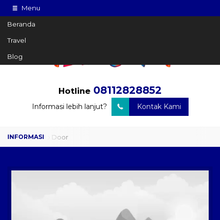
Menu
Beranda
Travel
Blog
08112828852
Hotline
Informasi lebih lanjut?
Kontak Kami
Travel Door to Door
Charter Drop Off
Sewa Hiace
Sewa Mobil Plus Driver
Wisata