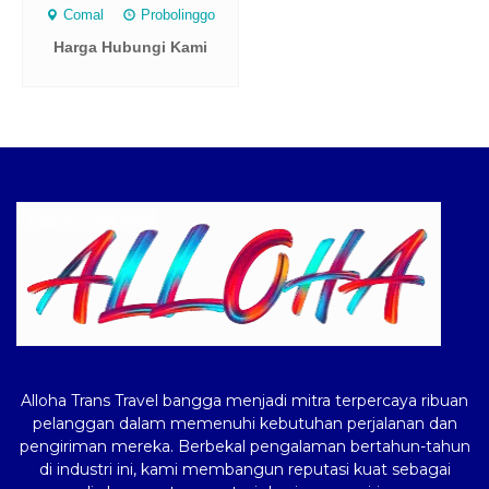
Comal
Probolinggo
Harga Hubungi Kami
Logo ALLOHA Trans
Alloha Trans Travel bangga menjadi mitra terpercaya ribuan
pelanggan dalam memenuhi kebutuhan perjalanan dan
pengiriman mereka. Berbekal pengalaman bertahun-tahun
di industri ini, kami membangun reputasi kuat sebagai