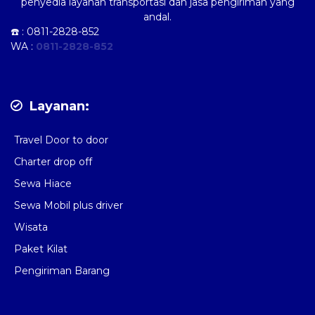
penyedia layanan transportasi dan jasa pengiriman yang
andal.
☎️ :
0811-2828-852
WA :
0811-2828-852
Layanan:
Travel Door to door
Charter drop off
Sewa Hiace
Sewa Mobil plus driver
Wisata
Paket Kilat
Pengiriman Barang