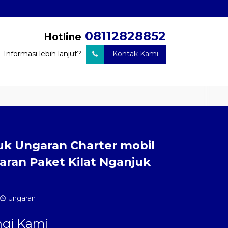
08112828852
Hotline
Informasi lebih lanjut?
Kontak Kami
an Barang
Travel Door to Door
Charter Drop Off
Sewa Hiace
uk Ungaran Charter mobil
ran Paket Kilat Nganjuk
Ungaran
gi Kami