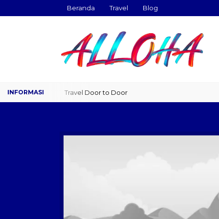
Beranda
Travel
Blog
Travel Door to Door
Charter Drop Off
Sewa