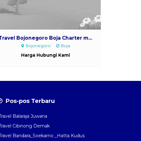
Travel Bojonegoro Boja Charter m...
Bojonegoro
Boja
Harga Hubungi Kami
Pos-pos Terbaru
Travel Balaraja Juwana
Travel Cibinong Demak