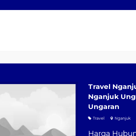
 Hiace
Sewa Mobil Plus Driver
Wisata
Paket Kilat
Pengirim
Travel Nganj
Nganjuk Unga
Ungaran
Travel
Nganjuk
Harga Hubun