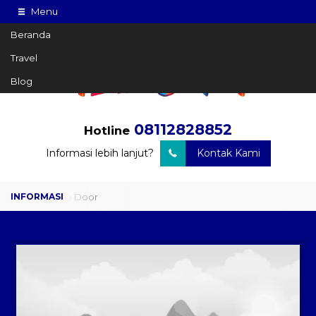
Menu
Beranda
Travel
Blog
08112828852
Hotline
Informasi lebih lanjut?
Kontak Kami
Travel Door to Door
Charter Drop Off
Sewa Hiace
Sewa Mobil Plus Driver
Wisata