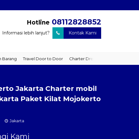
08112828852
Hotline
Informasi lebih lanjut?
Kontak Kami
arang
Travel Door to Door
Charter Drop Off
Sewa Hiace
Se
erto Jakarta Charter mobil
karta Paket Kilat Mojokerto
Jakarta
gi Kami