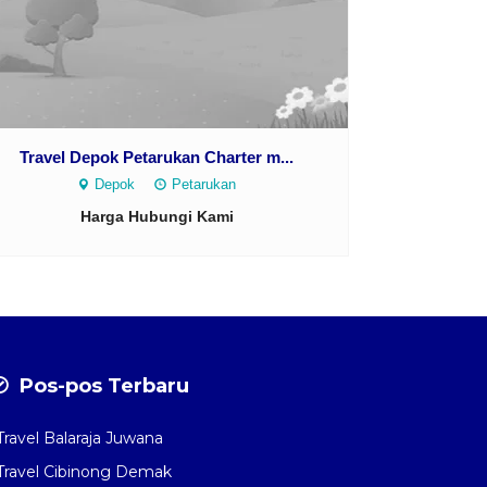
Travel Depok Petarukan Charter m...
Depok
Petarukan
Harga Hubungi Kami
Pos-pos Terbaru
Travel Balaraja Juwana
Travel Cibinong Demak