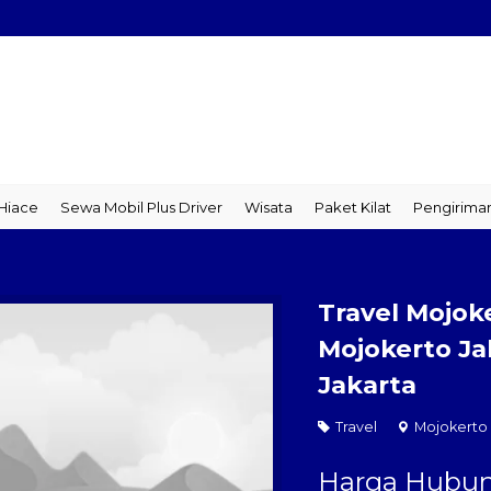
ce
Sewa Mobil Plus Driver
Wisata
Paket Kilat
Pengiriman B
Travel Mojok
Mojokerto Ja
Jakarta
Travel
Mojokerto
Harga Hubun