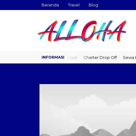
Beranda
Travel
Blog
Travel Door to Door
Charter Drop Off
Sewa Hia