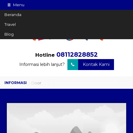
Menu
Beranda
Travel
Blog
08112828852
Hotline
Informasi lebih lanjut?
Kontak Kami
Travel Door to Door
Charter Drop Off
Sewa Hiace
Sewa Mobil Plus Driver
Wisata