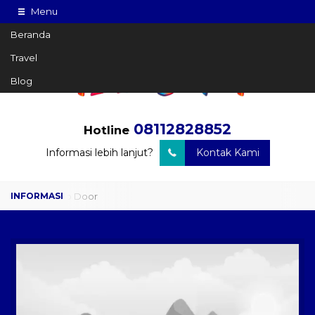
Menu
Beranda
Travel
Blog
08112828852
Hotline
Informasi lebih lanjut?
Kontak Kami
Travel Door to Door
Charter Drop Off
Sewa Hiace
Sewa Mobil Plus Driver
Wisata