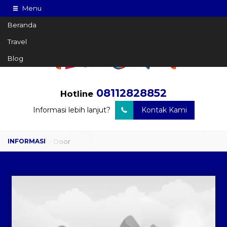
Menu
Beranda
Travel
Blog
08112828852
Hotline
Informasi lebih lanjut?
Kontak Kami
Travel Door to Door
Charter Drop Off
Sewa Hiace
Sewa Mobil Plus Driver
Wisata