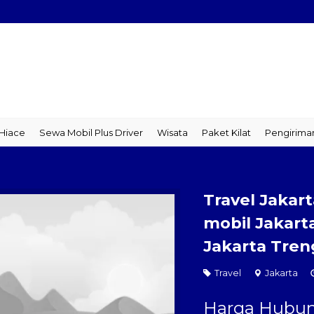
ace
Sewa Mobil Plus Driver
Wisata
Paket Kilat
Pengiriman B
Travel Jakar
mobil Jakart
Jakarta Tren
Travel
Jakarta
Harga Hubun