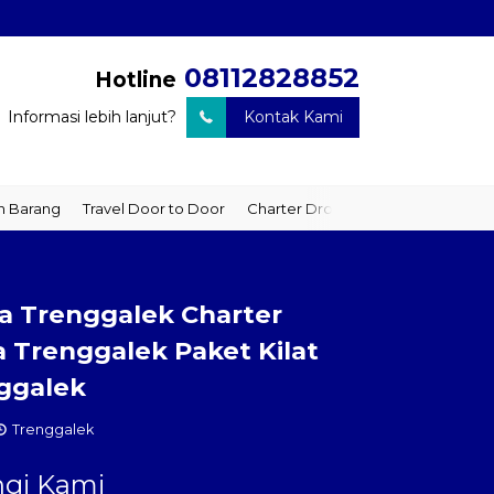
08112828852
Hotline
Informasi lebih lanjut?
Kontak Kami
arang
Travel Door to Door
Charter Drop Off
Sewa Hiace
Se
ta Trenggalek Charter
a Trenggalek Paket Kilat
ggalek
Trenggalek
gi Kami