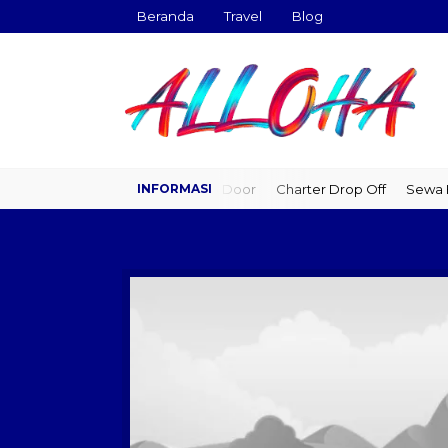
Beranda
Travel
Blog
Travel Door to Door
Charter Drop Off
Sewa Hi