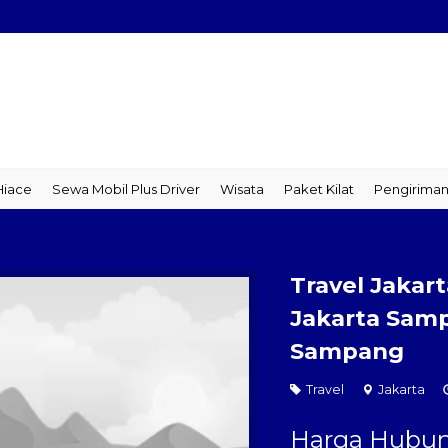
ce
Sewa Mobil Plus Driver
Wisata
Paket Kilat
Pengiriman B
Travel Jakar
Jakarta Samp
Sampang
Travel
Jakarta
Harga Hubun