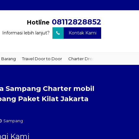
08112828852
Hotline
Informasi lebih lanjut?
Kontak Kami
arang
Travel Door to Door
Charter Drop Off
Sewa Hiace
Sew
ta Sampang Charter mobil
ang Paket Kilat Jakarta
Sampang
gi Kami