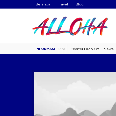
Beranda
Travel
Blog
Travel Door to Door
Charter Drop Off
Sewa Hia