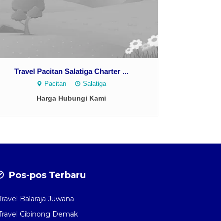
Travel Pacitan Salatiga Charter ...
Pacitan
Salatiga
Harga Hubungi Kami
Pos-pos Terbaru
Travel Balaraja Juwana
Travel Cibinong Demak