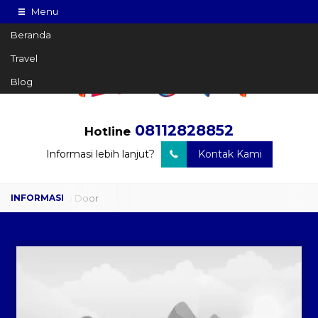
Menu
Beranda
Travel
Blog
08112828852
Hotline
Informasi lebih lanjut?
Kontak Kami
Travel Door to Door
Charter Drop Off
Sewa Hiace
Sewa Mobil Plus Driver
Wisata