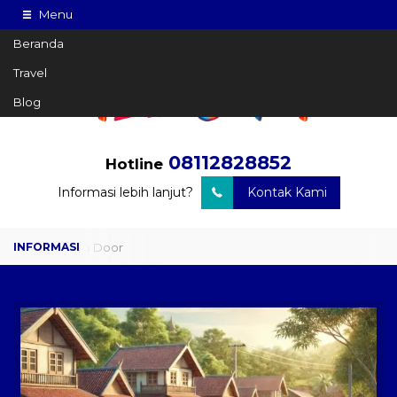
Menu
Beranda
Travel
Blog
08112828852
Hotline
Informasi lebih lanjut?
Kontak Kami
Travel Door to Door
Charter Drop Off
Sewa Hiace
Sewa Mobil Plus Driver
Wisata