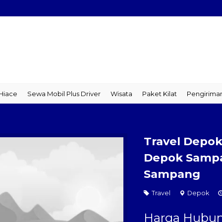
ce
Sewa Mobil Plus Driver
Wisata
Paket Kilat
Pengiriman B
Travel Depo
Depok Sampa
Sampang
Travel
Depok
Harga Hubun