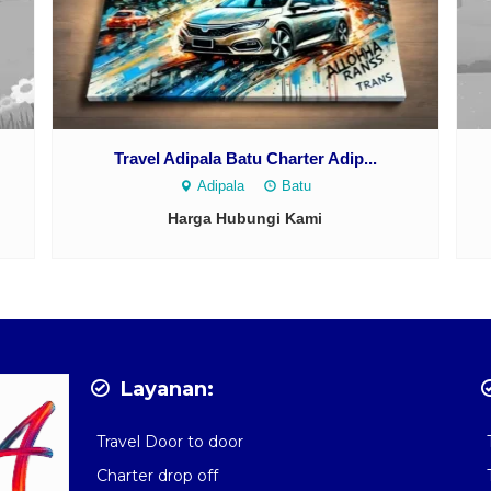
Travel Adipala Batu Charter Adip...
Adipala
Batu
Harga Hubungi Kami
Layanan:
Travel Door to door
Charter drop off