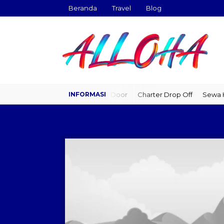
Beranda
Travel
Blog
Travel Door to Door
Charter Drop Off
Sewa Hia