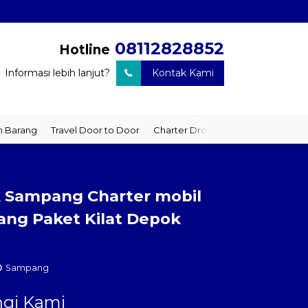
08112828852
Hotline
Informasi lebih lanjut?
Kontak Kami
arang
Travel Door to Door
Charter Drop Off
Sewa Hiace
Se
k Sampang Charter mobil
ng Paket Kilat Depok
Sampang
gi Kami