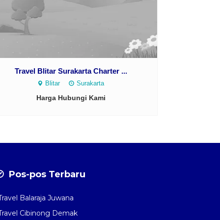
Travel Blitar Surakarta Charter ...
Blitar
Surakarta
Harga Hubungi Kami
Pos-pos Terbaru
Travel Balaraja Juwana
Travel Cibinong Demak