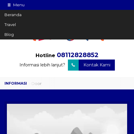
Menu
Beranda
Travel
Blog
08112828852
Hotline
Informasi lebih lanjut?
Kontak Kami
Travel Door to Door
Charter Drop Off
Sewa Hiace
Sewa Mobil Plus Driver
Wisata