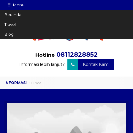
Menu
Beranda
Travel
Blog
08112828852
Hotline
Informasi lebih lanjut?
Kontak Kami
Travel Door to Door
Charter Drop Off
Sewa Hiace
Sewa Mobil Plus Driver
Wisata