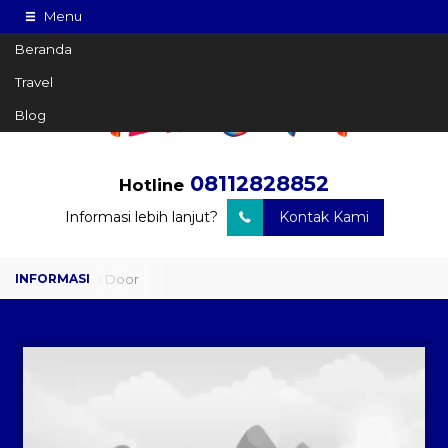
Menu
Beranda
Travel
Blog
08112828852
Hotline
Informasi lebih lanjut?
Kontak Kami
Travel Door to Door
Charter Drop Off
Sewa Hiace
Sewa Mobil Plus Driver
Wisata