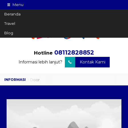
Menu
Beranda
Travel
Blog
08112828852
Hotline
Informasi lebih lanjut?
Kontak Kami
Travel Door to Door
Charter Drop Off
Sewa Hiace
Sewa Mobil Plus Driver
Wisata