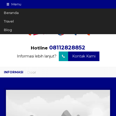
Menu
Beranda
Travel
Blog
08112828852
Hotline
Informasi lebih lanjut?
Kontak Kami
Travel Door to Door
Charter Drop Off
Sewa Hiace
Sewa Mobil Plus Driver
Wisata