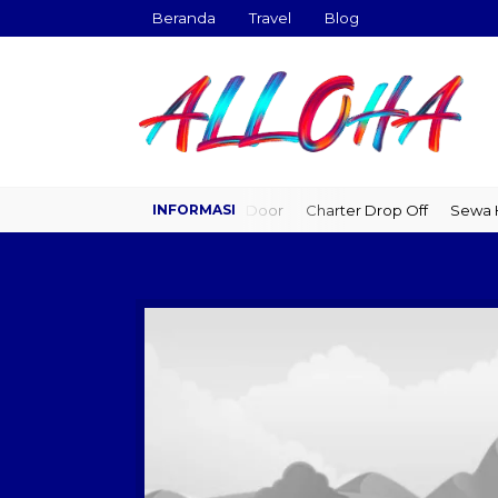
Beranda
Travel
Blog
Travel Door to Door
Charter Drop Off
Sewa Hi