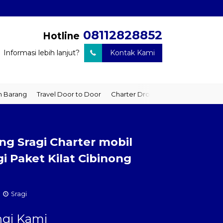
08112828852
Hotline
Informasi lebih lanjut?
Kontak Kami
arang
Travel Door to Door
Charter Drop Off
Sewa Hiace
Se
ng Sragi Charter mobil
i Paket Kilat Cibinong
Sragi
gi Kami