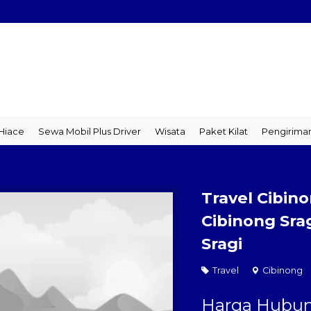
ace
Sewa Mobil Plus Driver
Wisata
Paket Kilat
Pengiriman B
Travel Cibino
Cibinong Srag
Sragi
Travel
Cibinong
Harga Hubun