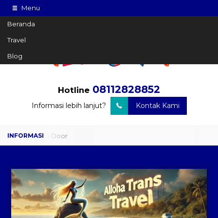
Menu
Beranda
Travel
Blog
08112828852
Hotline
Informasi lebih lanjut?
Kontak Kami
Travel Door to Door
Charter Drop Off
Sewa Hiace
Sewa Mobil Plus Driver
Wisata