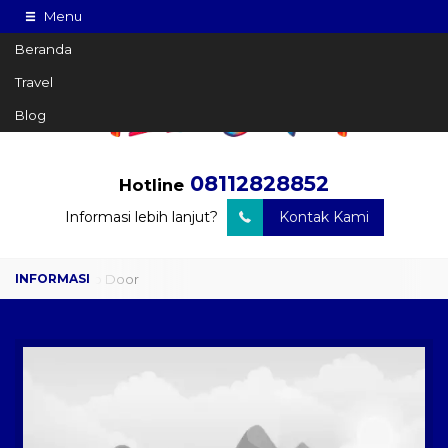
Menu
Beranda
Travel
Blog
08112828852
Hotline
Informasi lebih lanjut?
Kontak Kami
Travel Door to Door
Charter Drop Off
Sewa Hiace
Sewa Mobil Plus Driver
Wisata